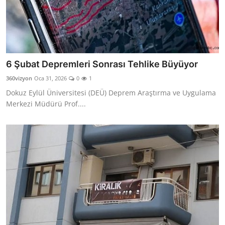
6 Şubat Depremleri Sonrası Tehlike Büyüyor
360vizyon
Oca 31, 2026
0
1
Dokuz Eylül Üniversitesi (DEÜ) Deprem Araştırma ve Uygulama
Merkezi Müdürü Prof....