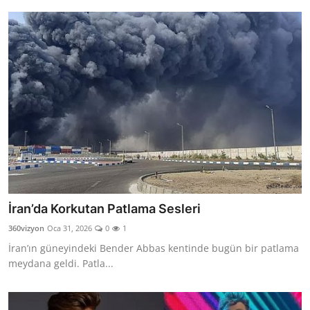
İran’da Korkutan Patlama Sesleri
360vizyon
Oca 31, 2026
0
1
İran’ın güneyindeki Bender Abbas kentinde bugün bir patlama
meydana geldi. Patla...