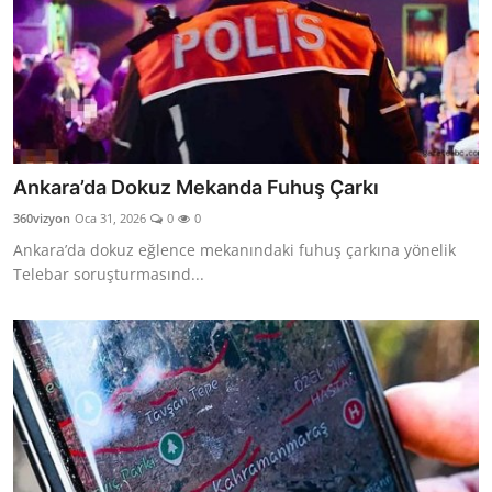
Ankara’da Dokuz Mekanda Fuhuş Çarkı
360vizyon
Oca 31, 2026
0
0
Ankara’da dokuz eğlence mekanındaki fuhuş çarkına yönelik
Telebar soruşturmasınd...