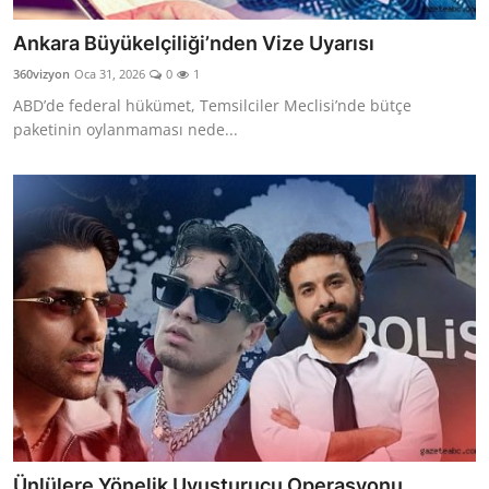
Ankara Büyükelçiliği’nden Vize Uyarısı
360vizyon
Oca 31, 2026
0
1
ABD’de federal hükümet, Temsilciler Meclisi’nde bütçe
paketinin oylanmaması nede...
Ünlülere Yönelik Uyuşturucu Operasyonu