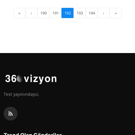
«
‹
190
191
192
193
194
›
»
Test yayınındayız.