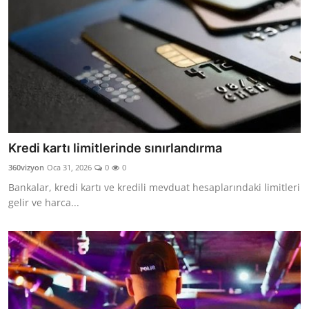
Kredi kartı limitlerinde sınırlandırma
360vizyon
Oca 31, 2026
0
0
Bankalar, kredi kartı ve kredili mevduat hesaplarındaki limitleri
gelir ve harca...