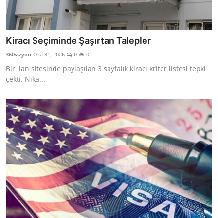
Kiracı Seçiminde Şaşırtan Talepler
360vizyon
Oca 31, 2026
0
0
Bir ilan sitesinde paylaşılan 3 sayfalık kiracı kriter listesi tepki
çekti. Nika...