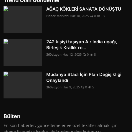
Trend Olan Gönderiler
AĞAÇ KÖKLERİ SANATA DÖNÜŞTÜ
Haber Merkezi
Haz 10, 2025
0
13
242 kişiyi taşıyan Air India uçağı,
Birleşik Krallık ro...
360vizyon
Haz 12, 2025
0
8
Mudanya Stadı İçin Plan Değişikliği
Onaylandı
360vizyon
Haz 9, 2025
0
5
Bülten
En son haberler, güncellemeler ve özel teklifler almak için
abone listemize katılın, doğrudan gelen kutunuza.