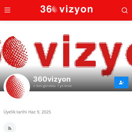
Giriş
Kayıt
Anasayfa
Güncel Haberler
360vizyon
Son Dakika
Son görüldü: 1 yıl önce
Ekonomi
Dünya
Üyelik tarihi Haz 9, 2025
Spor