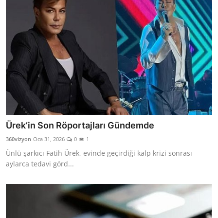
Ürek’in Son Röportajları Gündemde
360vizyon
Oca 31, 2026
0
1
Ünlü şarkıcı Fatih Ürek, evinde geçirdiği kalp krizi sonrası
aylarca tedavi görd...