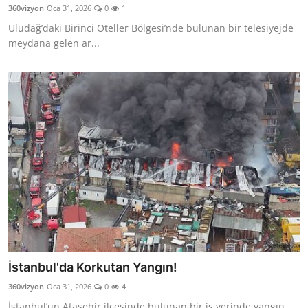
360vizyon
Oca 31, 2026
0
1
Uludağ’daki Birinci Oteller Bölgesi’nde bulunan bir telesiyejde
meydana gelen ar...
İstanbul'da Korkutan Yangın!
360vizyon
Oca 31, 2026
0
4
İstanbul’un Ataşehir ilçesinde bulunan bir iş yerinde yangın