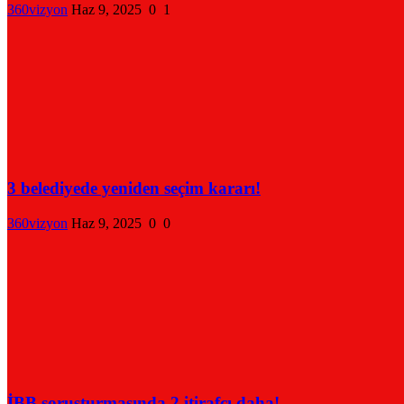
360vizyon
Haz 9, 2025
0
1
3 belediyede yeniden seçim kararı!
360vizyon
Haz 9, 2025
0
0
İBB soruşturmasında 2 itirafçı daha!