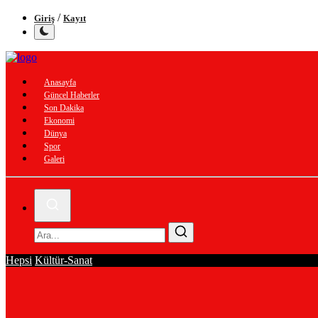
/
Giriş
Kayıt
Anasayfa
Güncel Haberler
Son Dakika
Ekonomi
Dünya
Spor
Galeri
Hepsi
Kültür-Sanat