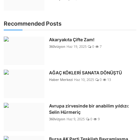
Recommended Posts
Akaryakıta Çifte Zam!
360vizyon
Haz 19, 2025
0
7
AĞAÇ KÖKLERİ SANATA DÖNÜŞTÜ
Haber Merkezi
Haz 10, 2025
0
13
Avrupa zirvesinde bir anabilim yıldızı:
Selin Hürmeriç
360vizyon
Haz 9, 2025
0
9
Bursa AK Parti Teşkilatı Bayramlaşma