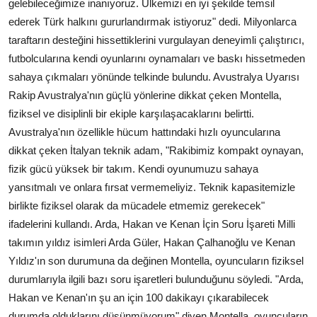
gelebileceğimize inanıyoruz. Ülkemizi en iyi şekilde temsil
ederek Türk halkını gururlandırmak istiyoruz" dedi. Milyonlarca
taraftarın desteğini hissettiklerini vurgulayan deneyimli çalıştırıcı,
futbolcularına kendi oyunlarını oynamaları ve baskı hissetmeden
sahaya çıkmaları yönünde telkinde bulundu. Avustralya Uyarısı
Rakip Avustralya'nın güçlü yönlerine dikkat çeken Montella,
fiziksel ve disiplinli bir ekiple karşılaşacaklarını belirtti.
Avustralya'nın özellikle hücum hattındaki hızlı oyuncularına
dikkat çeken İtalyan teknik adam, "Rakibimiz kompakt oynayan,
fizik gücü yüksek bir takım. Kendi oyunumuzu sahaya
yansıtmalı ve onlara fırsat vermemeliyiz. Teknik kapasitemizle
birlikte fiziksel olarak da mücadele etmemiz gerekecek"
ifadelerini kullandı. Arda, Hakan ve Kenan İçin Soru İşareti Milli
takımın yıldız isimleri Arda Güler, Hakan Çalhanoğlu ve Kenan
Yıldız'ın son durumuna da değinen Montella, oyuncuların fiziksel
durumlarıyla ilgili bazı soru işaretleri bulunduğunu söyledi. "Arda,
Hakan ve Kenan'ın şu an için 100 dakikayı çıkarabilecek
durumda olduklarını düşünmüyorum" diyen Montella, oyuncuların