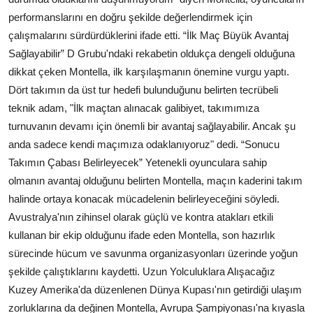
performanslarını en doğru şekilde değerlendirmek için
çalışmalarını sürdürdüklerini ifade etti. “İlk Maç Büyük Avantaj
Sağlayabilir” D Grubu'ndaki rekabetin oldukça dengeli olduğuna
dikkat çeken Montella, ilk karşılaşmanın önemine vurgu yaptı.
Dört takımın da üst tur hedefi bulunduğunu belirten tecrübeli
teknik adam, "İlk maçtan alınacak galibiyet, takımımıza
turnuvanın devamı için önemli bir avantaj sağlayabilir. Ancak şu
anda sadece kendi maçımıza odaklanıyoruz" dedi. “Sonucu
Takımın Çabası Belirleyecek” Yetenekli oyunculara sahip
olmanın avantaj olduğunu belirten Montella, maçın kaderini takım
halinde ortaya konacak mücadelenin belirleyeceğini söyledi.
Avustralya'nın zihinsel olarak güçlü ve kontra atakları etkili
kullanan bir ekip olduğunu ifade eden Montella, son hazırlık
sürecinde hücum ve savunma organizasyonları üzerinde yoğun
şekilde çalıştıklarını kaydetti. Uzun Yolculuklara Alışacağız
Kuzey Amerika'da düzenlenen Dünya Kupası'nın getirdiği ulaşım
zorluklarına da değinen Montella, Avrupa Şampiyonası'na kıyasla