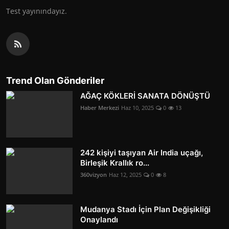
Test yayınındayız.
Trend Olan Gönderiler
AĞAÇ KÖKLERİ SANATA DÖNÜŞTÜ
Haber Merkezi
Haz 10, 2025
0
13
242 kişiyi taşıyan Air India uçağı,
Birleşik Krallık ro...
360vizyon
Haz 12, 2025
0
8
Mudanya Stadı İçin Plan Değişikliği
Onaylandı