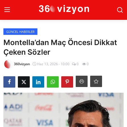
Giriş
Kayıt
GÜNCEL HABERLER
Montella’dan Maç Öncesi Dikkat
Anasayfa
Çeken Sözler
Güncel Haberler
360vizyon
Haz 13, 2026 - 10:00
0
0
Son Dakika
Ekonomi
Dünya
Spor