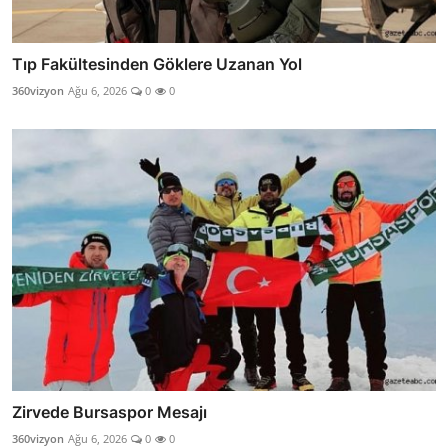
Tıp Fakültesinden Göklere Uzanan Yol
360vizyon
Ağu 6, 2026
0
0
Zirvede Bursaspor Mesajı
360vizyon
Ağu 6, 2026
0
0