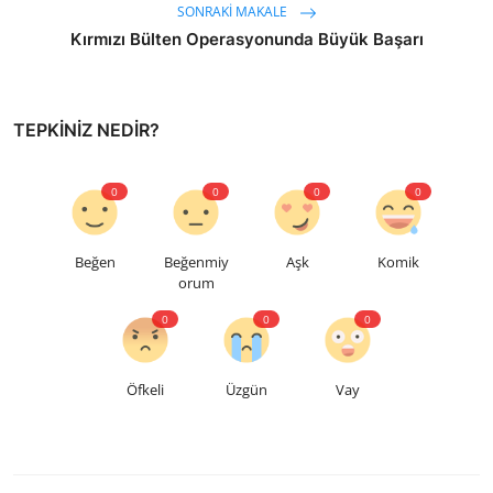
SONRAKI MAKALE
Kırmızı Bülten Operasyonunda Büyük Başarı
TEPKINIZ NEDIR?
0
0
0
0
Beğen
Beğenmiy
Aşk
Komik
orum
0
0
0
Öfkeli
Üzgün
Vay