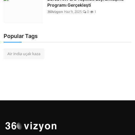
Programı Gerçekleşti
360vizyon
Haz 9, 2025
0
1
Popular Tags
Air india uçak kaza